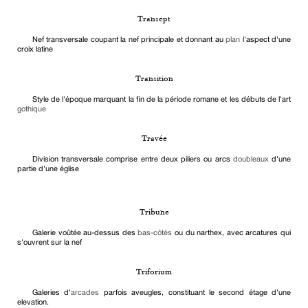
Transept
Nef transversale coupant la nef principale et donnant au
plan
l'aspect d'une
croix latine
Transition
Style de l'époque marquant la fin de la période romane et les débuts de l'art
gothique
Travée
Division transversale comprise entre deux piliers ou arcs
doubleaux
d'une
partie d'une église
Tribune
Galerie voûtée au-dessus des
bas-côtés
ou du narthex, avec arcatures qui
s'ouvrent sur la nef
Triforium
Galeries d'
arcades
parfois aveugles, constituant le second étage d'une
elevation.