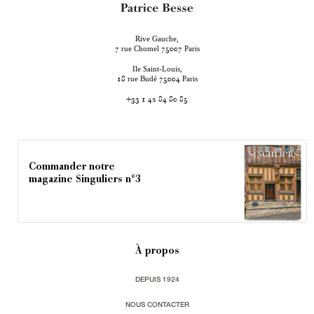
Rive Gauche,
rue Chomel
Paris
7
75007
Ile Saint-Louis,
rue Budé
Paris
18
75004
+33 1 42 84 80 85
Commander notre
magazine Singuliers n°3
À propos
DEPUIS 1924
NOUS CONTACTER