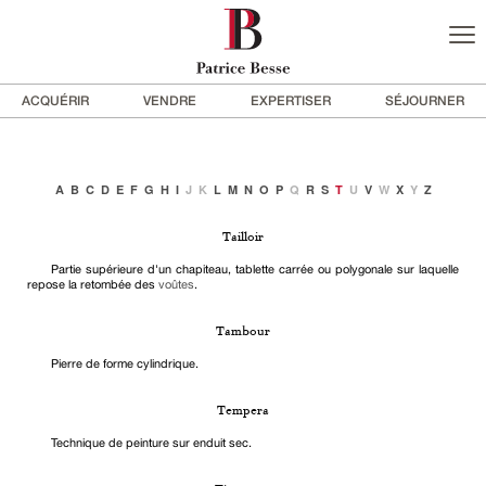
ACQUÉRIR
VENDRE
EXPERTISER
SÉJOURNER
A
B
C
D
E
F
G
H
I
J
K
L
M
N
O
P
Q
R
S
T
U
V
W
X
Y
Z
Tailloir
Partie supérieure d'un chapiteau, tablette carrée ou polygonale sur laquelle
repose la retombée des
voûtes
.
Tambour
Pierre de forme cylindrique.
Tempera
Technique de peinture sur enduit sec.