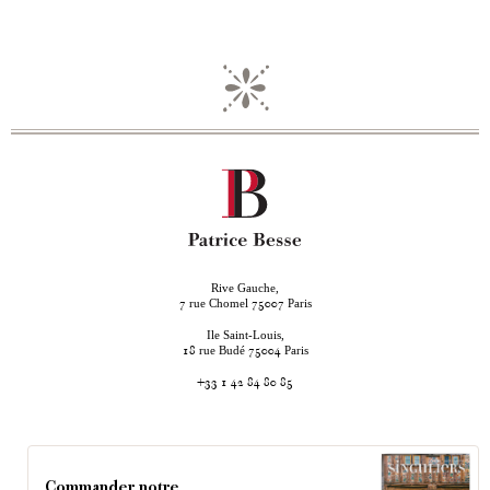
Rive Gauche,
rue Chomel
Paris
7
75007
Ile Saint-Louis,
rue Budé
Paris
18
75004
+33 1 42 84 80 85
Commander notre