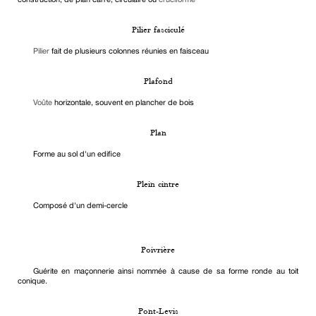
Pilier fasciculé
Pilier
fait de plusieurs colonnes réunies en faisceau
Plafond
Voûte
horizontale, souvent en plancher de bois
Plan
Forme au sol d'un edifice
Plein cintre
Composé d'un demi-cercle
Poivrière
Guérite en maçonnerie ainsi nommée à cause de sa forme ronde au toit
conique.
Pont-Levis