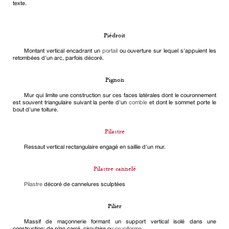
texte.
Piédroit
Montant vertical encadrant un
portail
ou ouverture sur lequel s'appuient les
retombées d'un arc, parfois décoré.
Pignon
Mur qui limite une construction sur ces faces latérales dont le couronnement
est souvent triangulaire suivant la pente d'un
comble
et dont le sommet porte le
bout d'une toiture.
Pilastre
Ressaut vertical rectangulaire engagé en saillie d'un mur.
Pilastre cannelé
Pilastre
décoré de cannelures sculptées
Pilier
Massif de maçonnerie formant un support vertical isolé dans une
construction; de plan carré, circulaire ou
cruciforme