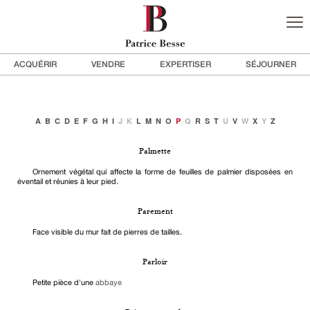
ACQUÉRIR
VENDRE
EXPERTISER
SÉJOURNER
A
B
C
D
E
F
G
H
I
J
K
L
M
N
O
P
Q
R
S
T
U
V
W
X
Y
Z
Palmette
Ornement végétal qui affecte la forme de feuilles de palmier disposées en
éventail et réunies à leur pied.
Parement
Face visible du mur fait de pierres de tailles.
Parloir
Petite pièce d'une
abbaye