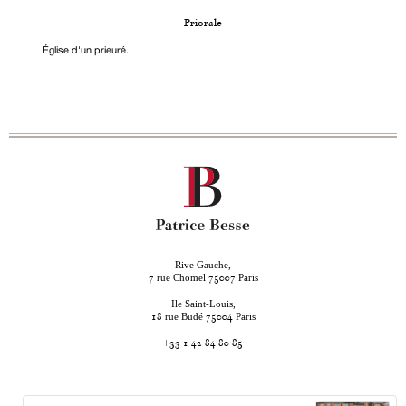
Priorale
Église d'un prieuré.
Rive Gauche,
rue Chomel
Paris
7
75007
Ile Saint-Louis,
rue Budé
Paris
18
75004
+33 1 42 84 80 85