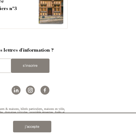
re
iers n°3
 lettres d'information ?
s'inscrire
ures & maisons
,
hôtels particuliers
,
maisons en ville
,
des
,
domaines viticoles
,
propriétés équestres
,
forêts et
2019 © Patrice Besse...
j’accepte