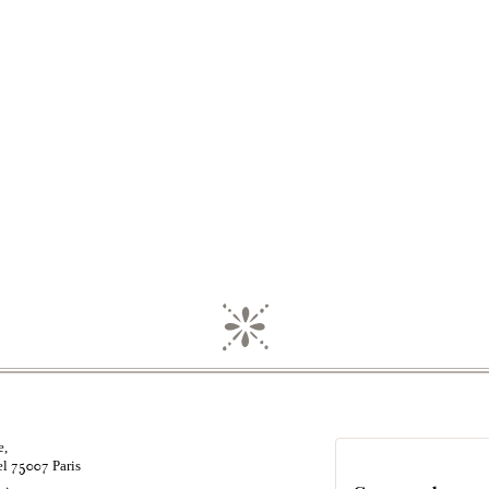
e,
el
Paris
75007