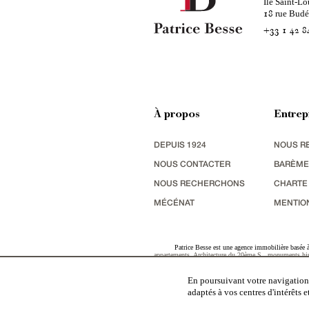
Ile Saint-Lo
rue Bud
18
+33 1 42 8
À propos
Entrep
DEPUIS 1924
NOUS R
NOUS CONTACTER
BARÈME
NOUS RECHERCHONS
CHARTE
MÉCÉNAT
MENTIO
Patrice Besse est une agence immobilière basée à 
appartements
,
Architecture du 20ème S.
,
monuments his
terres agricoles
,
biens avec vue sur mer
,
patrimoine indu
En poursuivant votre navigation,
adaptés à vos centres d'intérêts 