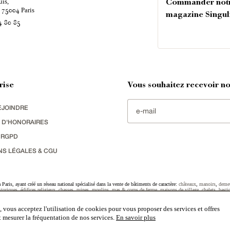
uis,
Commander not
é
Paris
75004
magazine Singul
4 80 85
rise
Vous souhaitez recevoir nos
EJOINDRE
 D'HONORAIRES
 RGPD
NS LÉGALES & CGU
Paris, ayant créé un réseau national spécialisé dans la vente de bâtiments de caractère:
châteaux
,
manoirs
,
deme
toriques
,
édifices religieux
,
chasses
,
ruines
,
moulins
,
mas & corps de ferme
,
maisons de village
,
chalets
,
basti
striel
sélectionnés par chacun de nos responsables régionaux enrichissent régulièrement nos offres.
 vous acceptez l'utilisation de cookies pour vous proposer des services et offres
et mesurer la fréquentation de nos services.
En savoir plus