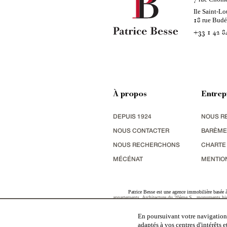
Ile Saint-Lo
rue Bud
18
+33 1 42 8
À propos
Entrep
DEPUIS 1924
NOUS R
NOUS CONTACTER
BARÈME
NOUS RECHERCHONS
CHARTE
MÉCÉNAT
MENTIO
Patrice Besse est une agence immobilière basée à 
appartements
,
Architecture du 20ème S.
,
monuments his
terres agricoles
,
biens avec vue sur mer
,
patrimoine indu
En poursuivant votre navigation,
adaptés à vos centres d'intérêts 