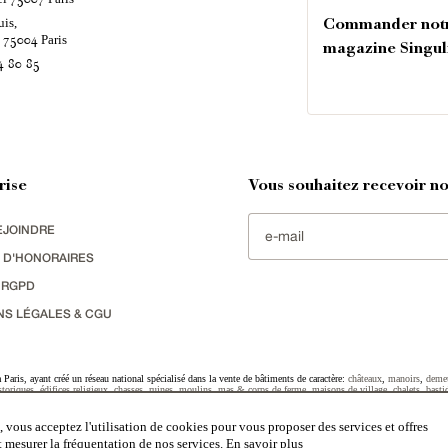
uis,
Commander not
é
Paris
75004
magazine Singul
4 80 85
rise
Vous souhaitez recevoir nos
EJOINDRE
 D'HONORAIRES
 RGPD
NS LÉGALES & CGU
Paris, ayant créé un réseau national spécialisé dans la vente de bâtiments de caractère:
châteaux
,
manoirs
,
deme
toriques
,
édifices religieux
,
chasses
,
ruines
,
moulins
,
mas & corps de ferme
,
maisons de village
,
chalets
,
basti
striel
sélectionnés par chacun de nos responsables régionaux enrichissent régulièrement nos offres.
 vous acceptez l'utilisation de cookies pour vous proposer des services et offres
et mesurer la fréquentation de nos services.
En savoir plus