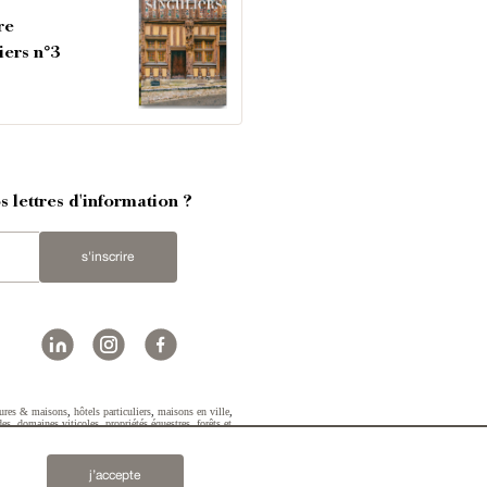
re
iers n°3
 lettres d'information ?
s'inscrire
ures & maisons
,
hôtels particuliers
,
maisons en ville
,
des
,
domaines viticoles
,
propriétés équestres
,
forêts et
2019 © Patrice Besse...
j’accepte