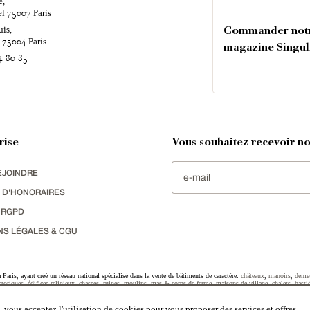
e,
el
Paris
75007
uis,
Commander not
é
Paris
75004
magazine Singul
4 80 85
rise
Vous souhaitez recevoir nos
EJOINDRE
 D'HONORAIRES
 RGPD
NS LÉGALES & CGU
Paris, ayant créé un réseau national spécialisé dans la vente de bâtiments de caractère:
châteaux
,
manoirs
,
deme
toriques
,
édifices religieux
,
chasses
,
ruines
,
moulins
,
mas & corps de ferme
,
maisons de village
,
chalets
,
basti
striel
sélectionnés par chacun de nos responsables régionaux enrichissent régulièrement nos offres.
 vous acceptez l'utilisation de cookies pour vous proposer des services et offres