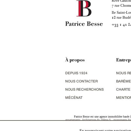
Rive Gauch
rue Chom
7
Ile Saint-Lo
rue Bud
18
+33 1 42 8
À propos
Entrep
DEPUIS 1924
NOUS R
NOUS CONTACTER
BARÈME
NOUS RECHERCHONS
CHARTE
MÉCÉNAT
MENTIO
Patrice Besse est une agence immobilière basée à 
appartements
,
Architecture du 20ème S.
,
monuments his
terres agricoles
,
biens avec vue sur mer
,
patrimoine indu
En poursuivant votre navigation,