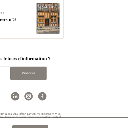
re
iers n°3
 lettres d'information ?
s'inscrire
ures & maisons
,
hôtels particuliers
,
maisons en ville
,
des
,
domaines viticoles
,
propriétés équestres
,
forêts et