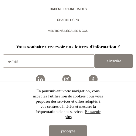
BARÈME D'HONORAIRES
CHARTE RGPD
MENTIONS LÉGALES & CGU
Vous souhaitez recevoir nos lettres d'information ?
s'inscrire
En poursuivant votre navigation, vous
acceptez l'utilisation de cookies pour vous
Patrice Besse est une agence immobilière basée à Paris, ayant créé un réseau national spécialisé
dans la vente de bâtiments de caractère:
châteaux
,
manoirs
,
demeures & maisons
,
hôtels particuliers
,
proposer des services et offres adaptés à
maisons en ville
,
appartements
,
Architecture du 20ème S.
,
monuments historiques
,
édifices religieux
,
chasses
,
ruines
,
moulins
,
mas & corps de ferme
,
maisons de village
,
chalets
,
bastides
,
domaines viticoles
,
vos centres d'intérêts et mesurer la
propriétés équestres
,
forêts et terres agricoles
,
biens avec vue sur mer
,
patrimoine industriel
sélectionnés
fréquentation de nos services.
En savoir
par chacun de nos responsables régionaux enrichissent régulièrement nos offres.
plus
2019 © Patrice Besse...
j’accepte