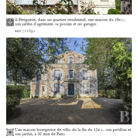
À Périgueux, dans un quartier résidentiel, une maison du 19e s.,
son jardin d'agrément, sa piscine et ses garages
ref 711892
Une maison bourgeoise de ville, de la fin du 18e s., son pavillon et
son jardin, à 30 min de Paris