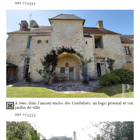
ref 214344
À Sées, dans l'ancien enclos des Cordeliers, un logis prieural et son
jardin de ville
ref 105353