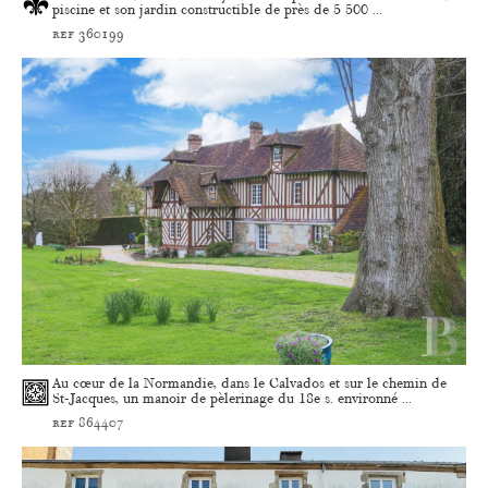
piscine et son jardin constructible de près de 5 500 ...
ref 360199
Au cœur de la Normandie, dans le Calvados et sur le chemin de
St-Jacques, un manoir de pèlerinage du 18e s. environné ...
ref 864407