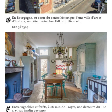
En Bourgogne, au cœur du centre historique d’une ville d’art et
d’histoire, un hôtel particulier IMH du 16e s. et ...
ref 367527
Entre vignobles et forêts, à 30 min de Troyes, une demeure du 18e
s. et son jardin paysager