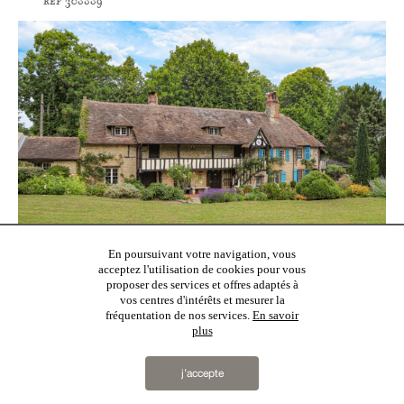
ref 308889
En poursuivant votre navigation, vous
acceptez l'utilisation de cookies pour vous
proposer des services et offres adaptés à
Sur les hauteurs de Deauville, dominant la ville et la mer, une
vos centres d'intérêts et mesurer la
ancienne maison de curé devenue demeure familiale, sa ...
fréquentation de nos services.
En savoir
ref 445285
plus
j’accepte