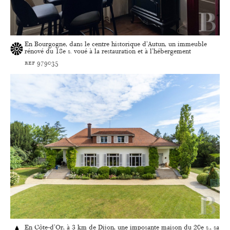
En Bourgogne, dans le centre historique d'Autun, un immeuble
rénové du 18e s. voué à la restauration et à l'hébergement
ref 979035
En Côte-d'Or, à 3 km de Dijon, une imposante maison du 20e s., sa