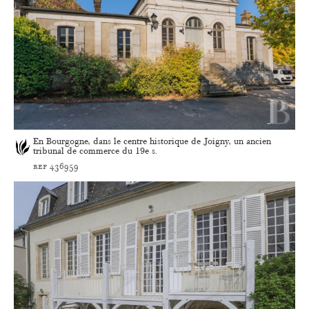
En Bourgogne, dans le centre historique de Joigny, un ancien
tribunal de commerce du 19e s.
ref 436959